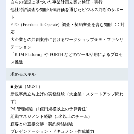
自らの仮説に基づいた事業計画立案と検証・実行
他社特許調査や知財価値評価を通じたビジネス判断のサポー
ト
FTO（Freedom To Operate）調査・契約審査を含む知財 DD 対
応
大企業との共創案件におけるワークショップ企画・ファシリ
テーション
「BIIM Platform」や FORTH などのツール活用によるプロセ
ス推進
求めるスキル
■ 必須（MUST）
新規事業立ち上げの実務経験（大企業・スタートアップ問わ
ず）
P/L管理経験（1億円規模以上の予算責任）
組織マネジメント経験（3名以上のチーム）
顧客との直接交渉・契約締結経験
プレゼンテーション・ドキュメント作成能力