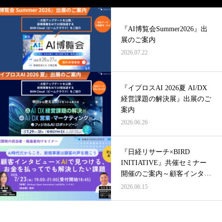
『AI博覧会Summer2026』出
展のご案内
2026.07.22
『イプロスAI 2026夏 AI/DX
経営課題の解決展』出展のご
案内
2026.06.26
『日経リサーチ×BIRD
INITIATIVE』共催セミナー
開催のご案内～顧客インタビ
ュー×AIで見つける、お金を
2026.06.15
払ってでも解決したい課題～