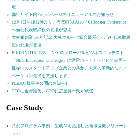
壇
弊社サイト内Projectページのリニューアルのお知らせ
12月1日午後12時より、有楽町SAAIの「01Booster Conference」
へ当社代表取締役の北瀬が登壇
大林組創業130年記念 大林グループ総合展示会へ当社代表取締
役の北瀬が登壇
BIRD INITIATIVE 、NECのグローバルビジネスコンテスト
「NEC Innovation Challenge」に運営パートナーとして参画～
世界中のスタートアップ企業との共創、未来の革新的なイノ
ベーション創出を支援します
PLiBOT様事例公開のお知らせ
CEOに金野諭氏、COOに広屋修一氏が就任
Case Study
共創プログラム事例～生成AIを活用した地域医療ソリューシ
ョン