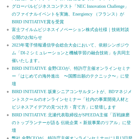
グローバルビジネスコンテスト「NEC Innovation Challenge」
のファイナルイベントを実施、Energiency （フランス）が
BIRD INITIATIVE賞を受賞
富士フイルムビジネスイノベーション株式会社様｜技術対談
公開のお知らせ
2023年電子情報通信学会総合大会において、依頼シンポジウ
ム「DI-2 シミュレーションと機械学習の融合技術」を共同主
催いたします。
BIRD INITIATIVE 金野CEOが、特許庁主催オンラインセミナ
ー「はじめての海外進出 〜国際出願のテクニック〜」に登
壇
BIRD INITIATIVE 坂東シニアコンサルタントが、BDマネジメ
ントスクールのオンラインセミナー「社内の事業開発人材と
ビジネスアイデアの見つけ方・育て方」に登壇します
BIRD INITIATIVE 北瀬代表取締役がSPEEDA主催「百戦錬磨
のトップランナーが語る 伝統企業 × 新規事業のリアル」に登
壇
弊社 金野CEOが、特許庁主催オンラインセミナーに1月13日登