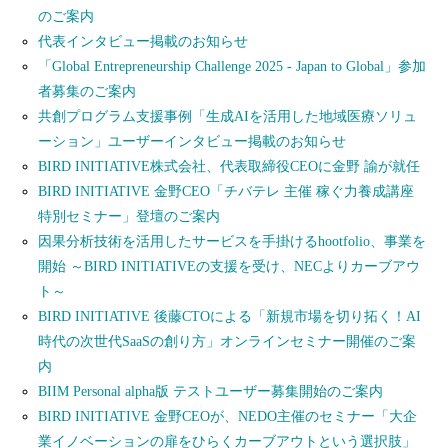
のご案内
代表インタビュー掲載のお知らせ
「Global Entrepreneurship Challenge 2025 - Japan to Global」参加
者募集のご案内
共創プログラム支援事例「生成AIを活用した地域医療ソリュ
ーション」ユーザーインタビュー掲載のお知らせ
BIRD INITIATIVE株式会社、代表取締役CEOに金野 諭が就任
BIRD INITIATIVE 金野CEO「チバテレ 主催 稼ぐ力養成講座
特別セミナー」登壇のご案内
因果分析技術を活用したサービスを手掛けるhootfolio、事業を
開始 ～BIRD INITIATIVEの支援を受け、NECよりカーブアウ
ト～
BIRD INITIATIVE 後藤CTOによる「新規市場を切り拓く！AI
時代の次世代SaaSの創り方」オンラインセミナー開催のご案
内
BIIM Personal alpha版 テストユーザー募集開始のご案内
BIRD INITIATIVE 金野CEOが、NEDO主催のセミナー「大企
業イノベーションの扉をひらくカーブアウトという選択肢」