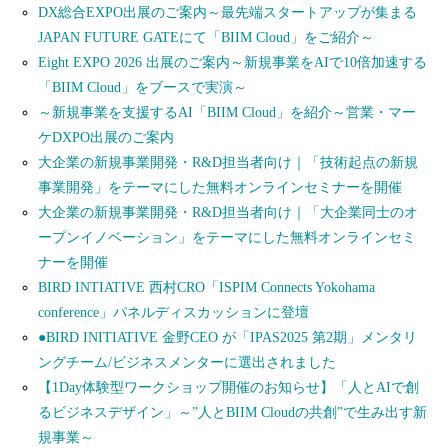
DX総合EXPO出展のご案内～最先端スタートアップが集まる
JAPAN FUTURE GATEにて「BIIM Cloud」をご紹介～
Eight EXPO 2026 出展のご案内～新規事業をAIで10倍加速する
「BIIM Cloud」をブースで実演～
～新規事業を支援するAI「BIIM Cloud」を紹介～営業・マー
ケDXPO出展のご案内
大企業の新規事業開発・R&D担当者向け｜「技術起点の新規
事業開発」をテーマにした無料オンラインセミナーを開催
大企業の新規事業開発・R&D担当者向け｜「大企業同士のオ
ープンイノベーション」をテーマにした無料オンラインセミ
ナーを開催
BIRD INTIATIVE 西村CRO「ISPIM Connects Yokohama
conference」パネルディスカッションに登壇
●BIRD INITIATIVE 金野CEO が「IPAS2025 第2期」メンタリ
ングチーム/ビジネスメンターに選出されました
【1Day体験型ワークショップ開催のお知らせ】「人とAIで創
るビジネスデザイン」～”人とBIIM Cloudの共創”で生み出す新
規事業～