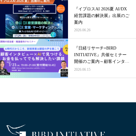
『イプロスAI 2026夏 AI/DX
経営課題の解決展』出展のご
案内
2026.06.26
『日経リサーチ×BIRD
INITIATIVE』共催セミナー
開催のご案内～顧客インタビ
ュー×AIで見つける、お金を
2026.06.15
払ってでも解決したい課題～