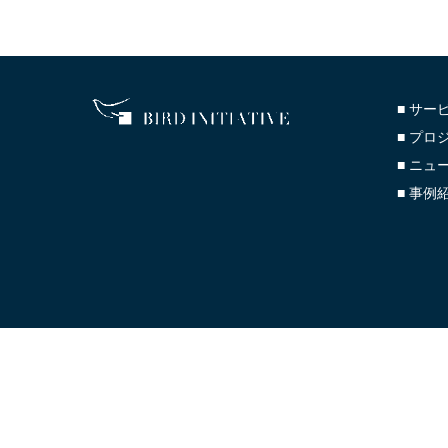
■ サー
■ プロ
■ ニュ
■ 事例