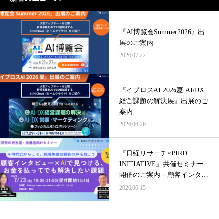
『AI博覧会Summer2026』出
展のご案内
2026.07.22
『イプロスAI 2026夏 AI/DX
経営課題の解決展』出展のご
案内
2026.06.26
『日経リサーチ×BIRD
INITIATIVE』共催セミナー
開催のご案内～顧客インタビ
ュー×AIで見つける、お金を
2026.06.15
払ってでも解決したい課題～