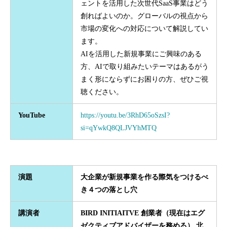
ェントを活用した次世代SaaS事業はどう
創ればよいのか。グローバルの視点から
市場の変化への対応について解説してい
ます。
AIを活用した新規事業にご興味のある
方、AIで取り組みたいテーマはあるがう
まく形にならずにお困りの方、ぜひご視
聴ください。
YouTube
https://youtu.be/3RhD65oSzsI?
si=qYwkQ8QLJVYhMTQ
演題
大企業が新規事業を作る際気をつけるべ
き４つの落とし穴
講演者
BIRD INITIAITVE 創業者（現在はエグ
ゼクティブアドバイザーを務める） 北