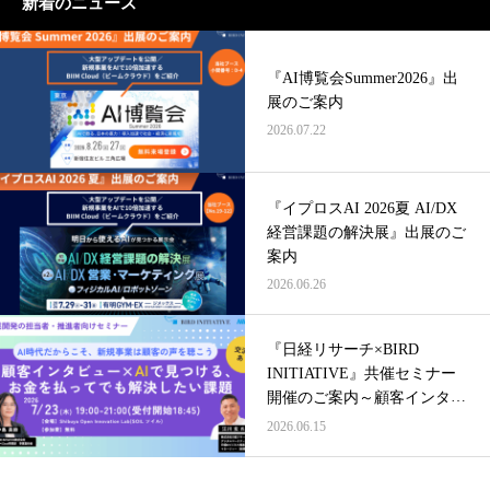
新着のニュース
『AI博覧会Summer2026』出
展のご案内
2026.07.22
『イプロスAI 2026夏 AI/DX
経営課題の解決展』出展のご
案内
2026.06.26
『日経リサーチ×BIRD
INITIATIVE』共催セミナー
開催のご案内～顧客インタビ
ュー×AIで見つける、お金を
2026.06.15
払ってでも解決したい課題～